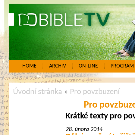
HOME
ARCHIV
ON-LINE
PROGRAM
Úvodní stránka
»
Pro povzbuzení
Pro povzbuz
Krátké texty pro po
28. února 2014