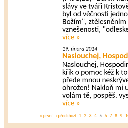
slávy ve tváři Kristově
byl od věčnosti jedn
Božím", ztělesněním B
vznešenosti, "odlesk
více »
19. února 2014
Naslouchej, Hospod
Naslouchej, Hospodi
křik o pomoc kéž k t
přede mnou neskrýve
ohrožen! Nakloň mi u
volám tě, pospěš, vy
více »
« první
‹ předchozí
1
2
3
4
5
6
7
8
9
1