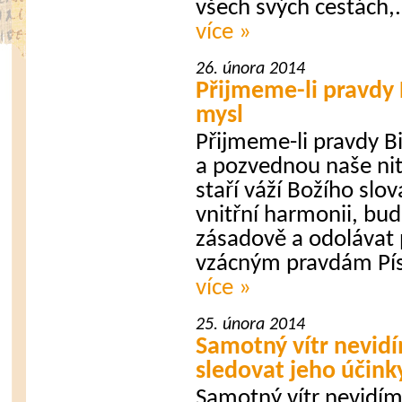
všech svých cestách,.
více »
26. února 2014
Přijmeme-li pravdy B
mysl
Přijmeme-li pravdy Bi
a pozvednou naše nit
staří váží Božího slova
vnitřní harmonii, bud
zásadově a odolávat
vzácným pravdám Pís
více »
25. února 2014
Samotný vítr nevid
sledovat jeho účink
Samotný vítr nevidí