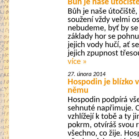
Bůh je naše útočiště
Bůh je naše útočiště,
soužení vždy velmi o
nebudeme, byť by se 
základy hor se pohnul
jejich vody hučí, ať s
jejich zpupnost třeso
více »
27. února 2014
Hospodin je blízko v
němu
Hospodin podpírá vše
sehnuté napřimuje. O
vzhlížejí k tobě a ty 
pokrm, otvíráš svou r
všechno, co žije. Hos