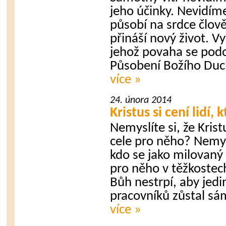
jeho účinky. Nevidím
působí na srdce člov
přináší nový život. V
jehož povaha se pod
Působení Božího Duc
více »
24. února 2014
Kristus si cení lidí, 
Nemyslíte si, že Kristus
cele pro něho? Nemysl
kdo se jako milovaný 
pro něho v těžkostec
Bůh nestrpí, aby jedi
pracovníků zůstal sám
více »