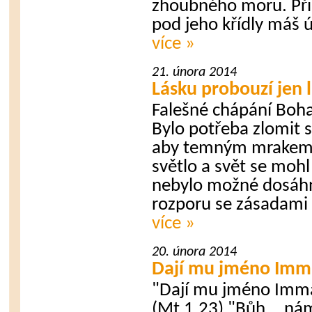
zhoubného moru. Přik
pod jeho křídly máš út
více »
21. února 2014
Lásku probouzí jen 
Falešné chápání Boha
Bylo potřeba zlomit
aby temným mrakem
světlo a svět se mohl
nebylo možné dosáhno
rozporu se zásadami 
více »
20. února 2014
Dají mu jméno Imma
"Dají mu jméno Imma
(Mt 1,23) "Bůh... ná