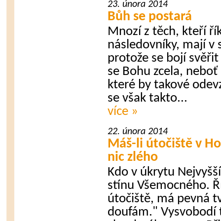
23. února 2014
Bůh se postará
Mnozí z těch, kteří ří
následovníky, mají v s
protože se bojí svěři
se Bohu zcela, neboť 
které by takové ode
se však takto...
více »
22. února 2014
Máš-li útočiště v Ho
nic zlého
Kdo v úkrytu Nejvyšší
stínu Všemocného. 
útočiště, má pevná tv
doufám." Vysvobodí tě